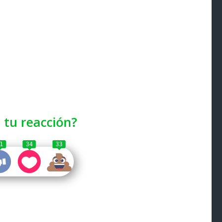
 tu reacción?
1
34
33