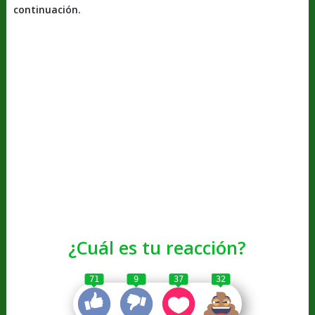
continuación.
¿Cuál es tu reacción?
71
9
37
32