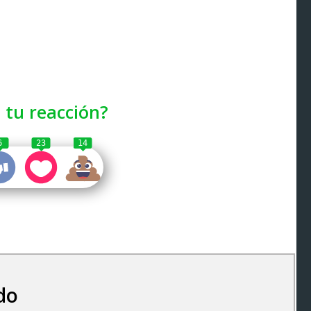
 tu reacción?
6
23
14
do