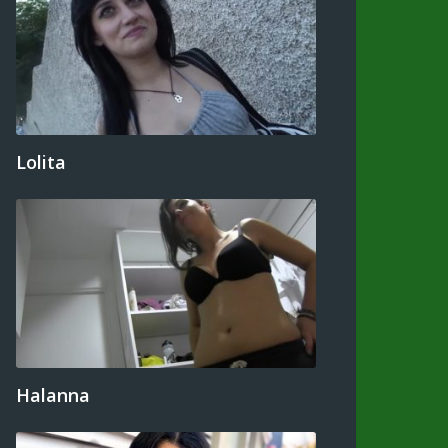
Lolita
Halanna