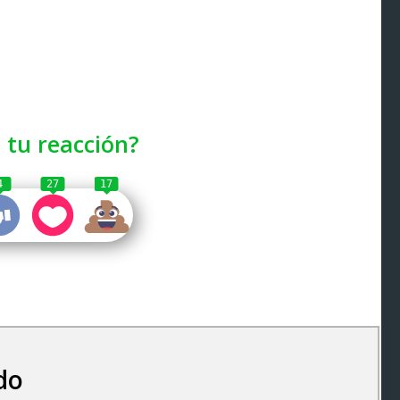
 tu reacción?
4
27
17
do