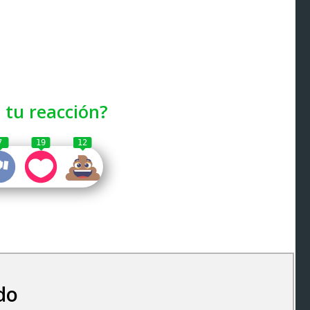
 tu reacción?
7
19
12
do