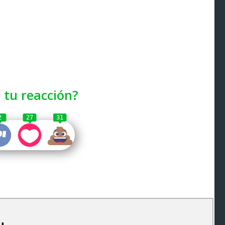
 tu reacción?
2
27
31