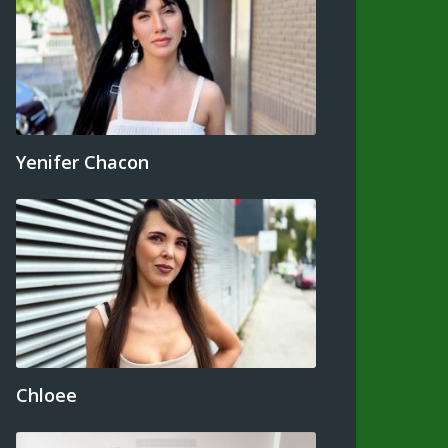
Yenifer Chacon
Chloee