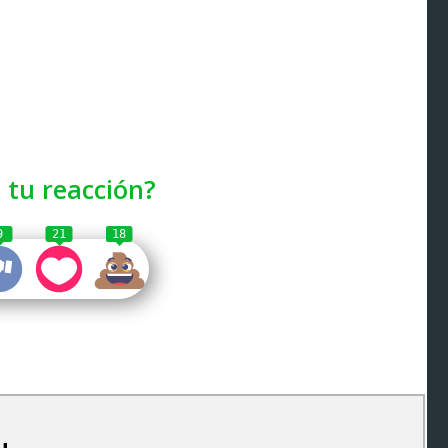
 tu reacción?
9
21
18